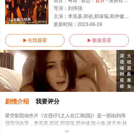
语言：
粤语
状态：
正片
- 免费在线观看
导演：
刘伟强
主演：
李兆基,郑祖,郑保瑞,郑伊健,陈小春,谢天华,林晓峰,朱永棠,吴镇宇,
1-1全集/大结局
更新时间：
2023-06-19
在线观看
极速观看


剧情介绍
我要评分
星空影院动作片《古惑仔1之人在江湖(国)》是一部由刘伟
强导演执导，李兆基,郑祖,郑保瑞,郑伊健,陈小春,谢天华,林
晓峰,朱永棠,吴镇宇,任达华,罗兰,黎姿,吴志雄,林迪安,林尚
