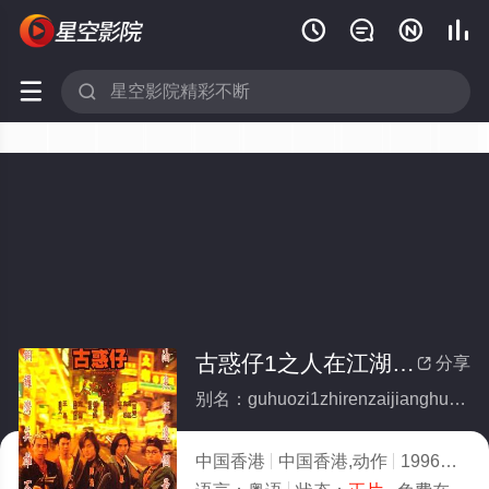






古惑仔1之人在江湖(国)(全集)
分享

别名：guhuozi1zhirenzaijianghuguo
中国香港
中国香港,动作
1996
2.0