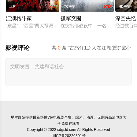
2.0
8.0
正片
TC中字
HD中字
江湖格斗家
孤军突围
深空失忆
“东星”、“西星”两大帮派一直争斗不止，文淑和静恬误入两大帮
在突出部战役中，一名负伤的美军士
经过数百
影视评论
共
0
条 “古惑仔1之人在江湖(国)” 影评
星空影院
提供最新热播VIP电视剧全集、综艺、动漫、无删减高清电影大
全免费在线看
Copyright © 2022 cdgstd.com All Rights Reserved
浙ICP备20220391号