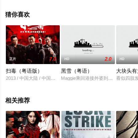
义,王龙威,王文駿,程小龙,邓泰和,夏萍,成奎安,雷达,陈秀茹,
蔡业信,李道谕,曾小燕,植敬雯,何嘉辉,李道瑜,周树基等演员
猜你喜欢
精彩演绎的中国香港电影，大结局剧情已揭晓（1-1全
集），手机免费观看高清未删减完整版电影大全就上星空
影视，更多相关信息可移步至豆瓣电影、电视猫或剧情网
等平台了解。
7.0
2.0
正片
HD
HD
扫毒（粤语版）
黑雪（粤语）
大块头有
2013 / 中国大陆 / 中国香港 / 古天乐,张家辉,刘青云,袁泉,卢海
Maggie乘回港接外婆到加拿大它居之便,与男
看似四肢
相关推荐