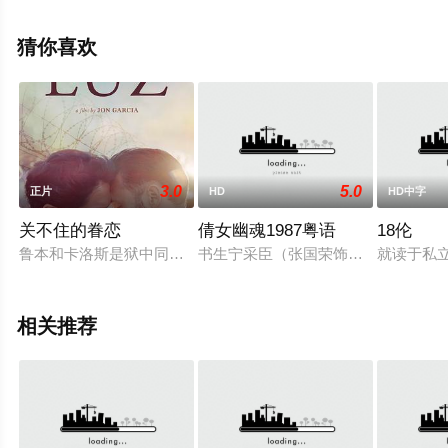
息可移步至豆瓣电影、电视猫或剧情网等平台了解。
猜你喜欢
3.0
5.0
正片
HD
HD中字
关不住的眷恋
倩女幽魂1987粤语
18伦
鲁本和卡洛斯是狱中同窗。当鲁本还在努力摸清监狱生活中的条
书生宁采臣（张国荣饰）收账不成，
就读于私
相关推荐