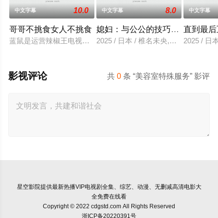
10.0
8.0
中文字幕
中文字幕
中文字幕
哥哥不挑食女人不挑食
媳妇：与公公的技巧相遇的那天
直到最后
蓝鼠是运营辣椒王电视的youtube的创作者。虽然蓝鼠是拥有很多读者的
2025 / 日本 / 椎名未央,彩奈莉娜,京
2025 / 
影视评论
共
0
条 “美容室特殊服务” 影评
星空影院
提供最新热播VIP电视剧全集、综艺、动漫、无删减高清电影大
全免费在线看
Copyright © 2022 cdgstd.com All Rights Reserved
浙ICP备20220391号