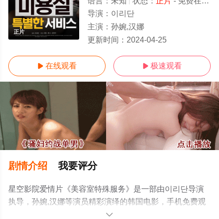
语言：
未知
状态：
正片
- 免费在线观看
导演：
이리단
主演：
孙婉,汉娜
正片
更新时间：
2024-04-25
在线观看
极速观看


剧情介绍
我要评分
星空影院爱情片《美容室特殊服务》是一部由이리단导演
执导，孙婉,汉娜等演员精彩演绎的韩国电影，手机免费观
看高清未删减完整版电影大全就上星空影视，更多相关信
