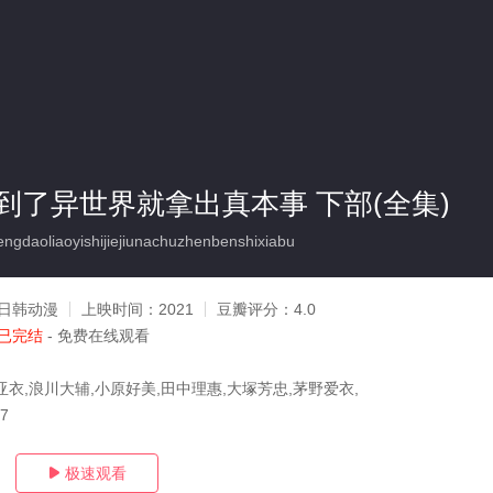
到了异世界就拿出真本事 下部(全集)
daoliaoyishijiejiunachuzhenbenshixiabu
日韩动漫
上映时间：
2021
豆瓣评分：
4.0
已完结
- 免费在线观看
亚衣,浪川大辅,小原好美,田中理惠,大塚芳忠,茅野爱衣,
17
极速观看
