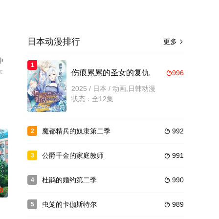
日本动漫排行
更多

中
1
本
伤痕累累的圣女的复仇
996

视猫
2025 / 日本 / 动画,日韩动漫
状态：全12集
魔都精兵的奴隶第二季
992
2

公爵千金的家庭教师
991
3

杜鹃的婚约第二季
990
4

0
虫笼的卡伽斯特尔
989
5
