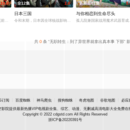
10.0
全12集
1.0
更新至01集
5.
日本三国
与你相恋到生命尽头
师。但却一直无法成功使用魔法飞行
前曾留下关于其毕生的财富“One Piece”的消息，由此引
令和末期，日本因全球核战影响走向衰败，大量难民涌入，更严重的
孤儿院兼国家战用魔术武器育成
共
0
条 “无职转生：到了异世界就拿出真本事 下部” 
S订阅
百度蜘蛛
神马爬虫
搜狗蜘蛛
奇虎地图
谷歌地图
必应
空影院
提供最新热播VIP电视剧全集、综艺、动漫、无删减高清电影大全免费在
Copyright © 2022 cdgstd.com All Rights Reserved
浙ICP备20220391号