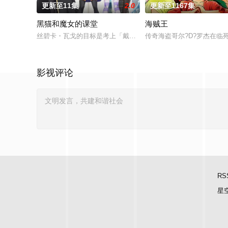
更新至11集
2.0
更新至1167集
黑猫和魔女的课堂
海贼王
丝碧卡・瓦戈的目标是考上「戴安娜魔术学校」，成为一等魔术
传奇海盗哥尔?D?罗杰在临死
影视评论
RS
星