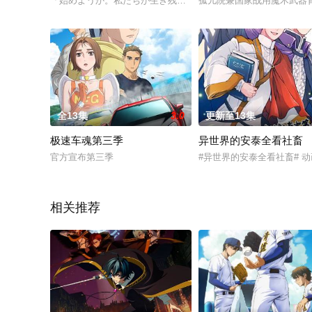
「始めようか。私たちが生き残るための、話し合いを」騙し、騙さ
孤儿院兼国家战用魔术武器
全13集
3.0
更新至13集
极速车魂第三季
异世界的安泰全看社畜
官方宣布第三季
#异世界的安泰全看社畜# 
相关推荐