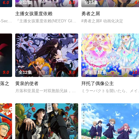
6.0
全12集
8.0
全23集
4.
主播女孩重度依赖
勇者之屑
Second Season-』が、2026年4月から
『主播女孩重度依赖(NEEDY GIRL OVERDOSE)』是一款描绘网
#勇者之屑# 动画化决定
9.0
全12集
9.0
更新至12集
10.
失落之
黄泉的使者
拜托了偶像公主
屋さんの中学生。むかしは仲良し姉
月落和亚晨是一对双胞胎兄妹，他们在一个与世隔绝的深山小村落里出
ミラーパクトを開いたら、メイ
世界──。音楽を創造し、奏でることは人間の代わりに音楽アプリ《