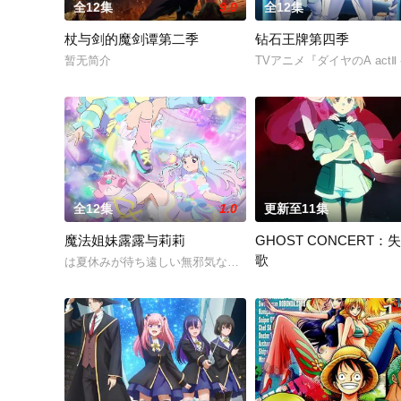
全12集
9.0
全12集
杖与剑的魔剑谭第二季
钻石王牌第四季
暂无简介
TVアニメ『ダイヤのA actⅡ -
全12集
1.0
更新至11集
魔法姐妹露露与莉莉
GHOST CONCERT：
歌
は夏休みが待ち遠しい無邪気な小学生。は控えめだけど頑張り
2045年、歌が禁じられた