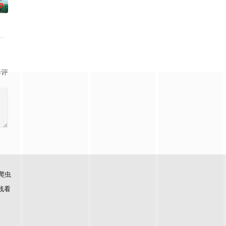
0
病毒、大地震、苛政与饥荒接连
机关收容无依的小孩，培养成战争用的魔术武器，死亡对在这里生活
影评
爬虫
线看