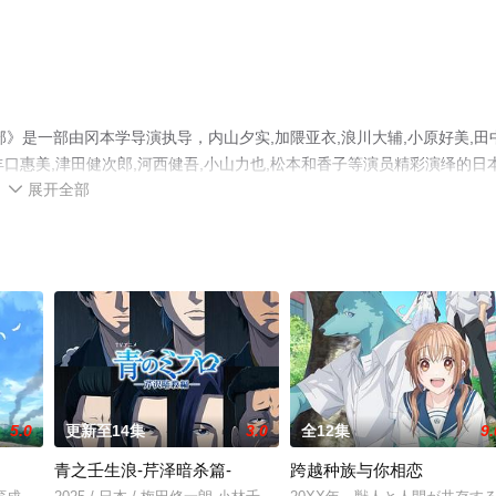
》是一部由冈本学导演执导，内山夕实,加隈亚衣,浪川大辅,小原好美,田
香,丰口惠美,津田健次郎,河西健吾,小山力也,松本和香子等演员精彩演绎的日
展开全部
删减完整版动漫全集就上星空影视，更多相关信息可移步至豆瓣动漫、电

5.0
更新至14集
3.0
全12集
9.
青之壬生浪-芹泽暗杀篇-
跨越种族与你相恋