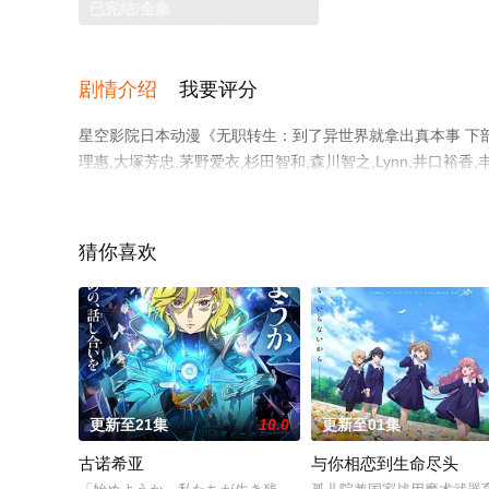
已完结/全集
剧情介绍
我要评分
星空影院日本动漫《无职转生：到了异世界就拿出真本事 下部
理惠,大塚芳忠,茅野爱衣,杉田智和,森川智之,Lynn,井口裕
动漫，大结局剧情已揭晓（已完结），手机免费观看高清未
或剧情网等平台了解。
猜你喜欢
更新至21集
10.0
更新至01集
古诺希亚
与你相恋到生命尽头