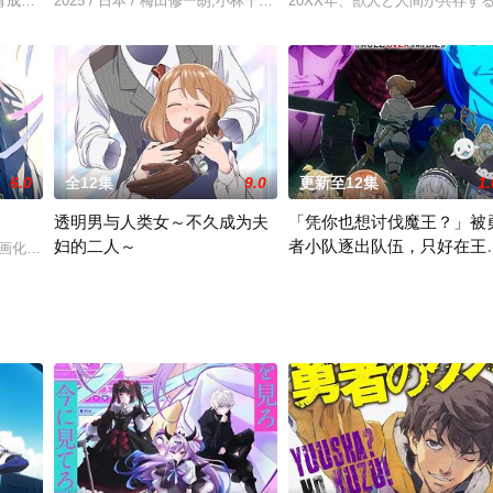
れる“人狼”推理劇×SFルー
育成机关收容无依的小孩，培养成战争用的魔术武器，死亡对在这里生活
2025 / 日本 / 梅田修一朗,小林千晃,堀江瞬,阿座上洋平,小野贤章,竹
20XX年、獣人と人間が共存す
6.0
全12集
9.0
更新至12集
1.
透明男与人类女～不久成为夫
「凭你也想讨伐魔王？」被
妇的二人～
者小队逐出队伍，只好在王
动画化决定！
自在过活
#透明男与人类女# 动画化决定！
「……原来我，可以活着呀。」