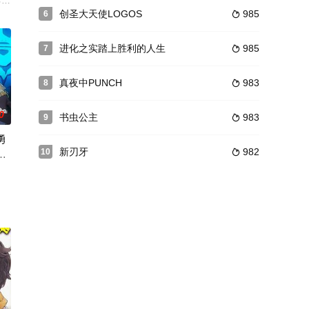
内良太,杉田智和
る町に住む高校生?朝霞万理のクラスに、獣人の特例生としてや
创圣大天使LOGOS
985
6

进化之实踏上胜利的人生
985
7

真夜中PUNCH
983
8

0
书虫公主
983
9

勇
新刃牙
982
10

都
明明能力值为零，却被选进勇者小队的芙兰姆。唯一拥有的是种名为