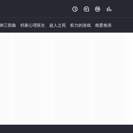




弟三部曲
邻家心理医生
超人之死
权力的游戏
相爱相亲