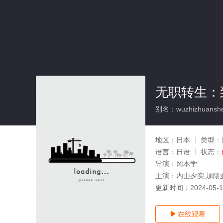
无职转生：
别名：wuzhizhuansheng
地区：
日本
类型：
语言：
日语
状态：
导演：
冈本学
主演：
内山夕实,加隈
更新时间：
2024-05-
在线观看
