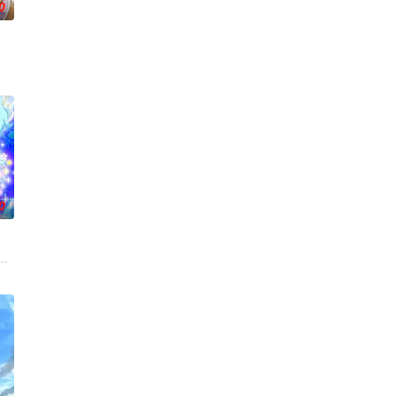
0
络天使（直播主
0
生，被称为“分隔夜与昼的双
クとコーデでオシャレな私に大変身！それがアイドルプリンセス・