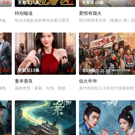
7.0
更新至15集
2.0
更新至14集
7.
特别输送
爱情有烟火
年错付纠缠。一心分为两半，等我来
林逸、方筱然会合，三人小分队再度并肩作战，但也面对全新挑战。周筱
哈尔滨炮队街的离奇命案让警官冯剑白卷入了一系列神秘事件中。他
投行精英李亦非（檀健次 饰）
3.0
更新至13集
1.0
全24集
2.
妻本善良
似火年华
定王墨修尧成亲，而在叶璃出嫁当
楠饰）为追查父亲冤案真相伪装身份考入锦衣卫北镇抚司，与“百变灵猫
题材类型：家庭、女强、悬疑、豪门项目体量：15min×24集出品公
身为劳改犯儿子的足疗技师朱朝阳