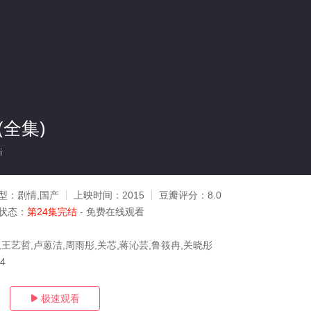
(全集)
i
型：
剧情,国产
上映时间：
2015
豆瓣评分：
8.0
状态：
第24集完结
- 免费在线观看
,王艺哲,卢蒽洁,周雨彤,关芯,蒋沁芸,鲁筱冉,关晓彤
14
极速观看
