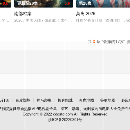
8.0
更新至26集
5.0
第28集
7.
南部档案
莫离 2026
到相互信任，二人一路披荆斩棘为民
上的车祸引出一场精心谋划的连环杀案，刑警严密（茅子俊 饰）、孙荀
2026 / 中国大陆 / 张新成,丁禹兮,姜珮瑶,富大龙,刘令姿,张宸逍,李欢
叶府的长女叶璃（白鹿 饰），
共
0
条 “会痛的17岁” 
S订阅
百度蜘蛛
神马爬虫
搜狗蜘蛛
奇虎地图
谷歌地图
必应
空影院
提供最新热播VIP电视剧全集、综艺、动漫、无删减高清电影大全免费在
Copyright © 2022 cdgstd.com All Rights Reserved
浙ICP备20220391号