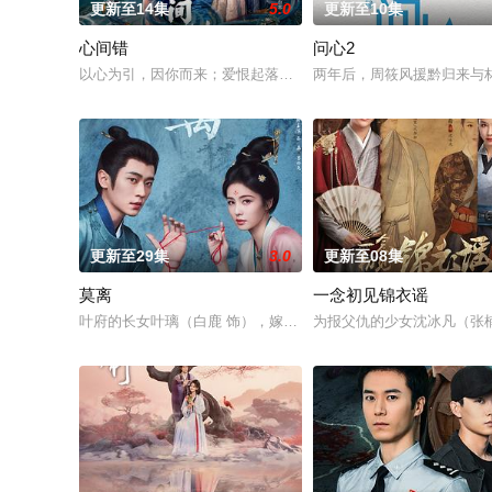
更新至14集
5.0
更新至10集
心间错
问心2
以心为引，因你而来；爱恨起落，皆由心生。一段人妖牵绊，百
两年后，周筱风援黔归来与
更新至29集
3.0
更新至08集
莫离
一念初见锦衣谣
叶府的长女叶璃（白鹿 饰），嫁去破败的定王府，和双腿残疾的
为报父仇的少女沈冰凡（张