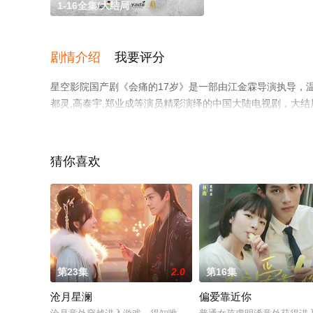
1-16全集/大结局
剧情介绍
我要评分
星空影院国产剧《会痛的17岁》是一部由江金霖导演执导，温心,
都灵,高泰宇,郑业成等演员精彩演绎的中国大陆电视剧，大结
上星空影视，更多相关信息可移步至豆瓣电视剧、电视猫或
猜你喜欢
第23集
2.0
第16集
沧月星澜
偏爱靠近你