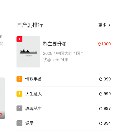
国产剧排行
更多

陈
1
就
郡主要升咖
1000

2025 / 中国大陆 / 国产
状态：全24集
情歌半首
999
2

大生意人
999
3

玫瑰丛生
997
4

0
逆爱
994
5
