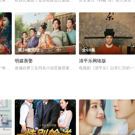
世界。游戏中，她成为月隐族遗孤，
入菁才学院的机会，为了完成父亲生前对自己的期待，她下定决心在这里
在苏氏集团千金苏笙跟贺氏集团大公子贺子琨的婚礼上，苏笙被人推
宫女凌云（柯颖 饰）潜入深宫
6.0
第24集完结
5.0
全69集
7.
明媒善娶
清平乐网络版
患有心脏病的天才投资家沈一帆——
个奇怪女人的送尸订单，将一个富少的尸体送到一幢古宅，小九将尸体送
改编自梦三生同名小说官媒世家的娇宠千金施伐柯遇上了下山来寻“小妹
电视剧《清平乐》以宋仁宗的一