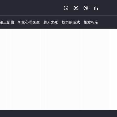




弟三部曲
邻家心理医生
超人之死
权力的游戏
相爱相亲