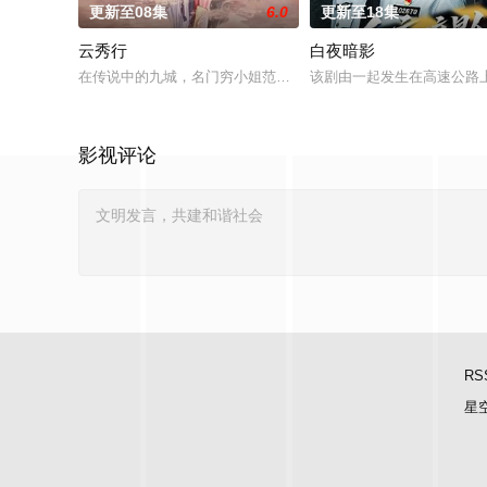
更新至08集
6.0
更新至18集
云秀行
白夜暗影
在传说中的九城，名门穷小姐范云和白切黑城主齐峥从彼此试探
该剧由一起发生在高速公路
影视评论
RS
星