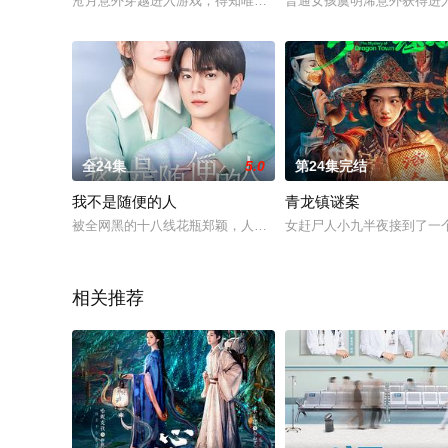
沧月意外穿越进入游戏，得知唯有按剧情完成任务才能返回现实
普通女孩虞明浠意外获得进
全24集
5.0
第24集完结
我不是随便的人
青龙镇谜案
被全网黑的十八线花瓶郑颖，人生信条竟是随便活活？直到救了
女赶尸人小九半夜接到了一
相关推荐