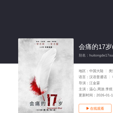
会痛的17岁
别名：huitongde17su
地区：
中国大陆
类
语言：
汉语普通话
导演：
江金霖
主演：
温心,周游,李煜
更新时间：
2026-01-
在线观看
