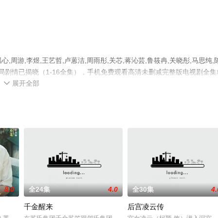
周游,李煜,王艺哲,卢蒽洁,周雨彤,关芯,蒋沁芸,鲁筱冉,关晓彤,马思纯,
局剧情已揭晓（1-16全集），手机免费观看高清未删减完整版电视剧全集
展开全部
剧情网等平台了解。

8.0
全24集
4.0
全30集
4.
千金醒来
后宫凌云传