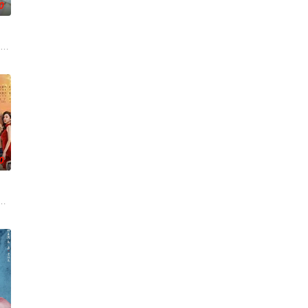
0
的调查处处受阻，所有线索都被
因投资失利，意外与身陷失恋失业双重困境的沪漂女孩钱菲（王楚然
0
司：君屹影视、星耀光影
从2025年穿越到1997年父亲朱义海（杨川北 饰）的身体