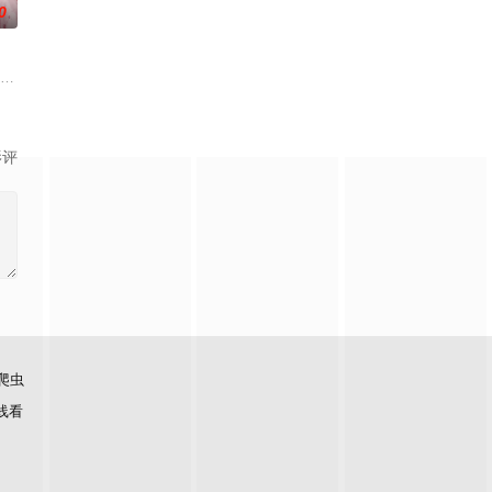
0
,姜卓君,徐正溪,韩栋,季肖冰,徐振
嫁去破败的定王府，和双腿残疾的定王墨修尧成亲，而在叶璃出嫁当
影评
爬虫
线看