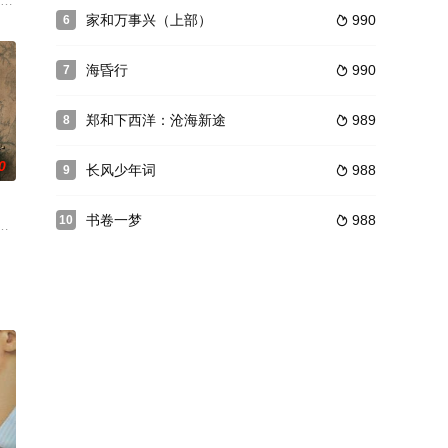
下海。在她醒来后，发现父亲已
，以身作饵步步为营，最终爬上龙床成为逆袭宠妃，撕开了后宫中最
家和万事兴（上部）
990
6

海昏行
990
7

郑和下西洋：沧海新途
989
8

0
长风少年词
988
9

书卷一梦
988
10

妹”的匪气十足的全能“匪
生为线索，既讲述了北宋皇帝赵祯从少年登基逐渐把控朝政到殚精竭