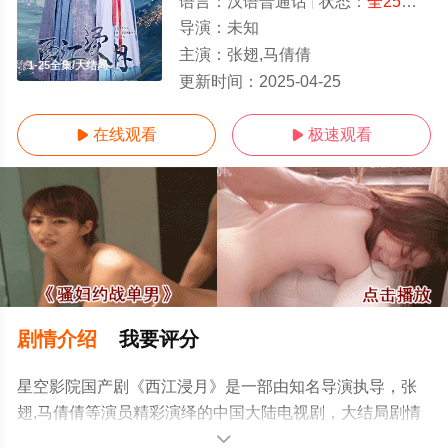
语言：
汉语普通话
状态：
全25集
- 
导演：
未知
主演：
张翅,马倩倩
1-25全集/大结局
更新时间：
2025-04-25
在线观看
极速观看


剧情介绍
我要评分
星空影院国产剧《西江浸月》是一部由知名导演执导，张
翅,马倩倩等演员精彩演绎的中国大陆电视剧，大结局剧情
已揭晓（1-25全集），手机免费观看高清未删减完整版电
