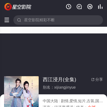






西江浸月(全集)
分享

别名：xijiangjinyue
中国大陆
剧情,爱情,短片,古装,国产