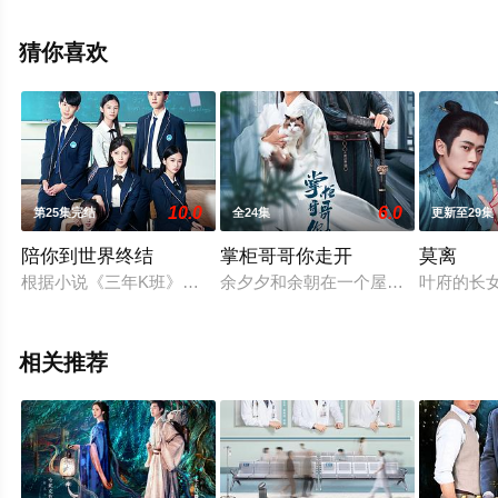
视剧全集就上星空影视，更多相关信息可移步至豆瓣电视
剧、电视猫或剧情网等平台了解。
猜你喜欢
10.0
6.0
第25集完结
全24集
更新至29集
陪你到世界终结
掌柜哥哥你走开
莫离
根据小说《三年K班》改编。17岁的京芷卉因为一次交通意外导
余夕夕和余朝在一个屋檐下一起长大
叶府的长
相关推荐