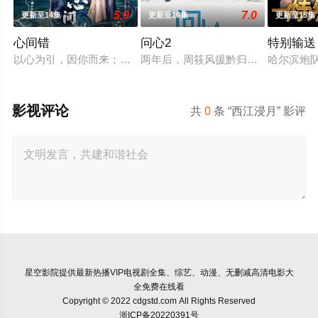
5.0
7.0
更新至14集
更新至10集
更新至15集
心间错
问心2
特别输送
以心为引，因你而来；爱恨起落，皆由心生。一段人妖牵绊，百
两年后，周筱风援黔归来与林逸、方
哈尔滨炮
影视评论
共
0
条 “西江浸月” 影评
星空影院
提供最新热播VIP电视剧全集、综艺、动漫、无删减高清电影大
全免费在线看
Copyright © 2022 cdgstd.com All Rights Reserved
浙ICP备20220391号