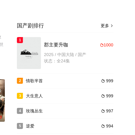
国产剧排行
更多

李
1
就
郡主要升咖
1000

2025 / 中国大陆 / 国产
状态：全24集
情歌半首
999
2

大生意人
999
3

玫瑰丛生
997
4

0
逆爱
994
5
