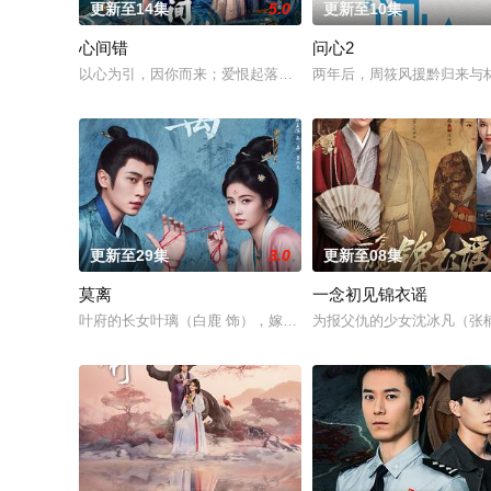
更新至14集
5.0
更新至10集
心间错
问心2
以心为引，因你而来；爱恨起落，皆由心生。一段人妖牵绊，百
两年后，周筱风援黔归来与
更新至29集
3.0
更新至08集
莫离
一念初见锦衣谣
叶府的长女叶璃（白鹿 饰），嫁去破败的定王府，和双腿残疾的
为报父仇的少女沈冰凡（张