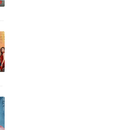
0
的调查处处受阻，所有线索都被
因投资失利，意外与身陷失恋失业双重困境的沪漂女孩钱菲（王楚然
0
司：君屹影视、星耀光影
从2025年穿越到1997年父亲朱义海（杨川北 饰）的身体