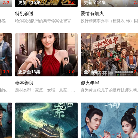
7.0
更新至15集
2.0
更新至14集
7.
特别输送
爱情有烟火
年错付纠缠。一心分为两半，等我来
林逸、方筱然会合，三人小分队再度并肩作战，但也面对全新挑战。周筱
哈尔滨炮队街的离奇命案让警官冯剑白卷入了一系列神秘事件中。他
投行精英李亦非（檀健次 饰）
3.0
更新至13集
1.0
全24集
2.
妻本善良
似火年华
定王墨修尧成亲，而在叶璃出嫁当
楠饰）为追查父亲冤案真相伪装身份考入锦衣卫北镇抚司，与“百变灵猫
题材类型：家庭、女强、悬疑、豪门项目体量：15min×24集出品公
身为劳改犯儿子的足疗技师朱朝阳