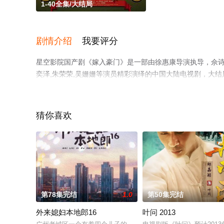
1-40全集/大结局
剧情介绍
我要评分
星空影院国产剧《嫁入豪门》是一部由徐惠康导演执导，佘诗曼,江
奕泽,朱荣荣,吴姗姗等演员精彩演绎的中国大陆电视剧，大结
上星空影视，更多相关信息可移步至豆瓣电视剧、电视猫或
猜你喜欢
第78集完结
1.0
第50集完结
外来媳妇本地郎16
叶问 2013