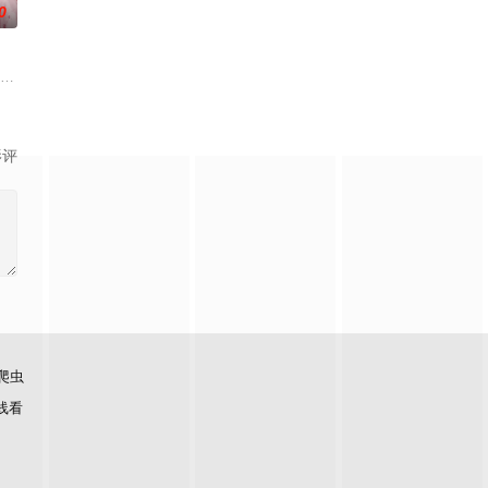
0
,姜卓君,徐正溪,韩栋,季肖冰,徐振
嫁去破败的定王府，和双腿残疾的定王墨修尧成亲，而在叶璃出嫁当
影评
爬虫
线看