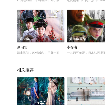
广州老城区一个有着四个儿子的大家庭，娶了天南海北的四个外
电视剧版《叶问》预计201
第38集
8.0
第26集完结
深宅雪
幸存者
清末民初，苏州城内，芷馨一家，满门抄斩。芷馨逃过一劫，之
一九四五年夏，日本法西斯
相关推荐