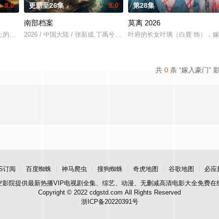
8.0
更新至26集
5.0
第28集
7.
南部档案
莫离 2026
到相互信任，二人一路披荆斩棘为民
上的车祸引出一场精心谋划的连环杀案，刑警严密（茅子俊 饰）、孙荀
2026 / 中国大陆 / 张新成,丁禹兮,姜珮瑶,富大龙,刘令姿,张宸逍,李欢
叶府的长女叶璃（白鹿 饰），
共
0
条 “嫁入豪门” 
S订阅
百度蜘蛛
神马爬虫
搜狗蜘蛛
奇虎地图
谷歌地图
必应
空影院
提供最新热播VIP电视剧全集、综艺、动漫、无删减高清电影大全免费在
Copyright © 2022 cdgstd.com All Rights Reserved
浙ICP备20220391号