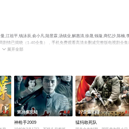
祖平,钱泳辰,俞小凡,陆昱霖,汤镇业,解惠清,徐晟,钱璇,商忆沙,陈楠,
局剧情已揭晓（1-40全集），手机免费观看高清未删减完整版电视剧全集
展开全部
剧情网等平台了解。

5.0
第28集完结
6.0
27全集完结
8.
神枪手2009
猛犸敢死队