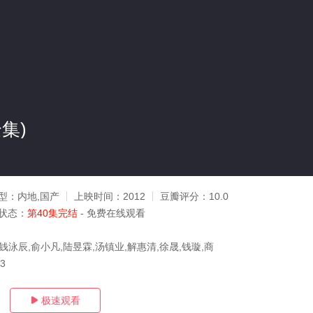
集)
型：
内地,国产
上映时间：
2012
豆瓣评分：
10.0
状态：
第40集完结
- 免费在线观看
钱泳辰,俞小凡,陆昱霖,汤镇业,解惠清,徐晟,钱璇,商
03
极速观看
