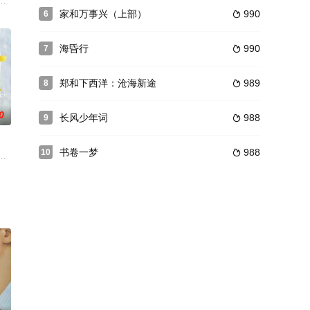
曝光：戴笠雇佣日本刺客
军北上，成立了以国民党女连长海娅娜为首女子敢死队，代号“猛犸
家和万事兴（上部）
990
6

海昏行
990
7

郑和下西洋：沧海新途
989
8

0
长风少年词
988
9

书卷一梦
988
10

月29日起，每周一至周四
和喵》：来自猫王国的猫咪江小葵和主人江晴过着幸福的生活。直到