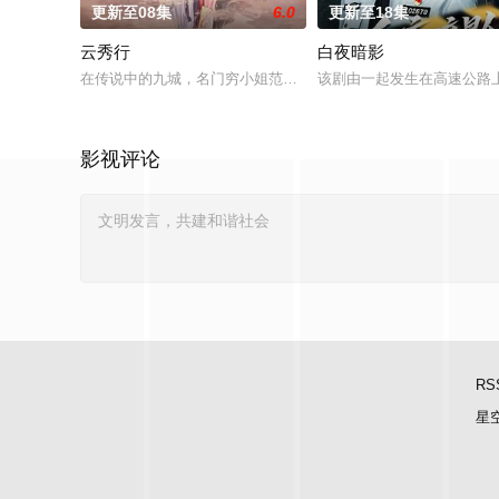
更新至08集
6.0
更新至18集
云秀行
白夜暗影
在传说中的九城，名门穷小姐范云和白切黑城主齐峥从彼此试探
该剧由一起发生在高速公路
影视评论
RS
星