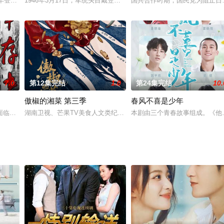
地媳妇，由于生活习惯和文化背景的
3年登陆各大卫视，在2013年电视荧屏再造武林神话，掀起新一股
1946年3月17日，军统头目戴笠飞机失事，随着戴笠的一份绝密计划
国共合作时期，国民党为阻止日
7.0
第12集完结
1.0
第24集完结
10.
傲椒的湘菜 第三季
春风不喜是少年
后到了秦府做了纺纱童工。十年之后
面临彻底覆灭的命运，面对百万苏军压境，侵华日军垂死抵抗，企图使用
湖南卫视、芒果TV美食人文类纪录片《傲椒的湘菜》第三季定档，于1
本剧由三个青春故事组成。《他