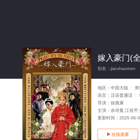
嫁入豪门(全
别名：jiaruhaomen
地区：
中国大陆
类
语言：
汉语普通话
导演：
徐惠康
主演：
佘诗曼,江祖平,
更新时间：
2025-06-
在线观看
