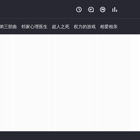




弟三部曲
邻家心理医生
超人之死
权力的游戏
相爱相亲