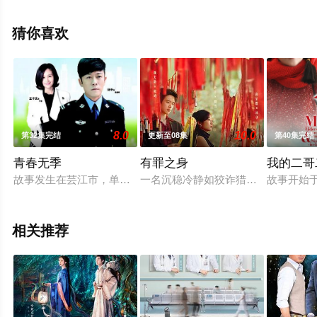
攀,朱刚日尧,刘芸,吴玉芳,刘亭作,周璞,董可飞,于恒,王靖云,
陈伟栋,王艺哲,朱轩霆等演员精彩演绎的中国大陆电视剧，
猜你喜欢
大结局剧情已揭晓（1-36全集），手机免费观看高清未删
减完整版电视剧全集就上星空影视，更多相关信息可移步
至豆瓣电视剧、电视猫或剧情网等平台了解。
8.0
10.0
第32集完结
更新至08集
第40集完结
青春无季
有罪之身
我的二哥二
故事发生在芸江市，单身奶爸宋健明从干了多年的刑警队调到了
一名沉稳冷静如狡诈猎手的老刑警。
故事开始
相关推荐