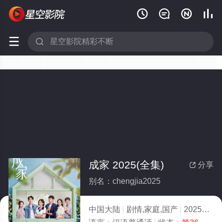






成家 2025(全集)
分享

别名：chengjia2025
中国大陆
剧情,家庭,国产
2025
9.0