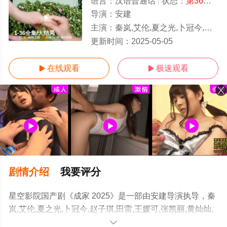
语言：
汉语普通话
状态：
第36集完结
导演：
安建
主演：
秦岚,艾伦,夏之光,卜冠今,赵子琪,田雷,王媛可,张凯丽,黄灿灿,刘冬
1-36全集/大结局
更新时间：
2025-05-05
在线观看
极速观看


剧情介绍
我要评分
星空影院国产剧《成家 2025》是一部由安建导演执导，秦
岚,艾伦,夏之光,卜冠今,赵子琪,田雷,王媛可,张凯丽,黄灿灿,
刘冬沁,宋妍霏,郭晓东,沈梦辰,吴优,哈妮克孜,林枫松,高晓
