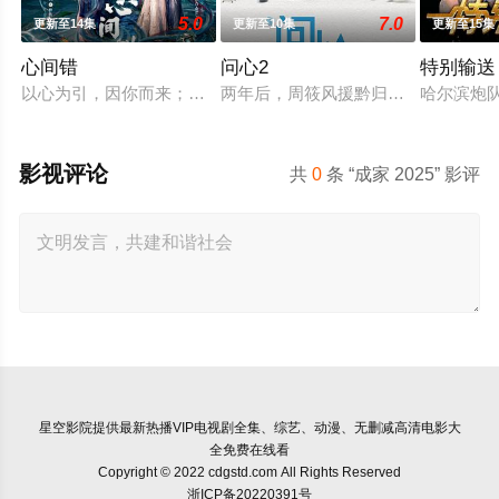
5.0
7.0
更新至14集
更新至10集
更新至15集
心间错
问心2
特别输送
以心为引，因你而来；爱恨起落，皆由心生。一段人妖牵绊，百
两年后，周筱风援黔归来与林逸、方
哈尔滨炮
影视评论
共
0
条 “成家 2025” 影评
星空影院
提供最新热播VIP电视剧全集、综艺、动漫、无删减高清电影大
全免费在线看
Copyright © 2022 cdgstd.com All Rights Reserved
浙ICP备20220391号