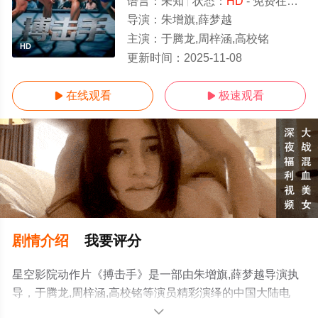
语言：
未知
状态：
HD
- 免费在线观看
导演：
朱增旗,薛梦越
主演：
于腾龙,周梓涵,高校铭
HD
更新时间：
2025-11-08
在线观看
极速观看


剧情介绍
我要评分
星空影院动作片《搏击手》是一部由朱增旗,薛梦越导演执
导，于腾龙,周梓涵,高校铭等演员精彩演绎的中国大陆电
影，手机免费观看高清未删减完整版电影大全就上星空影
