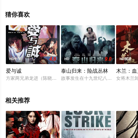
视，更多相关信息可移步至豆瓣电影、电视猫或剧情网等
平台了解。
猜你喜欢
4.0
9.0
HD中字
HD
HD国语
爱与诚
泰山归来：险战丛林
木兰：血
方家两兄弟龙进（陈晓东 饰）和龙就（吴镇宇 饰）自小就在外
故事发生在十九世纪八十年代，自小生长
女将木兰
相关推荐