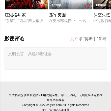
2.0
8.0
正片
TC中字
HD中字
江湖格斗家
孤军突围
深空失忆
“东星”、“西星”两大帮派一直争斗不止，文淑和静恬误入两大帮
在突出部战役中，一名负伤的美军士
经过数百
影视评论
共
0
条 “搏击手” 影评
星空影院
提供最新热播VIP电视剧全集、综艺、动漫、无删减高清电影大
全免费在线看
Copyright © 2022 cdgstd.com All Rights Reserved
浙ICP备20220391号