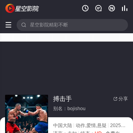






搏击手
分享

别名：bojishou
中国大陆
动作,爱情,悬疑
2025
7.0