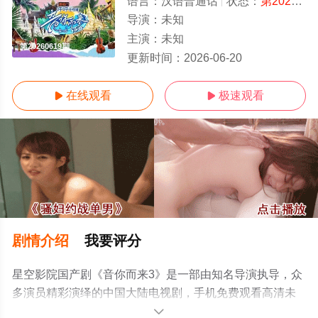
语言：
汉语普通话
状态：
第20260619期
导演：
未知
主演：
未知
第20260619期
更新时间：
2026-06-20
在线观看
极速观看


剧情介绍
我要评分
星空影院国产剧《音你而来3》是一部由知名导演执导，众
多演员精彩演绎的中国大陆电视剧，手机免费观看高清未
删减完整版电视剧全集就上星空影视，更多相关信息可移
