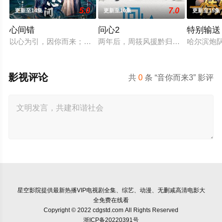
5.0
7.0
更新至14集
更新至10集
更新至15集
心间错
问心2
特别输送
以心为引，因你而来；爱恨起落，皆由心生。一段人妖牵绊，百
两年后，周筱风援黔归来与林逸、方
哈尔滨炮
影视评论
共
0
条 “音你而来3” 影评
星空影院
提供最新热播VIP电视剧全集、综艺、动漫、无删减高清电影大
全免费在线看
Copyright © 2022 cdgstd.com All Rights Reserved
浙ICP备20220391号