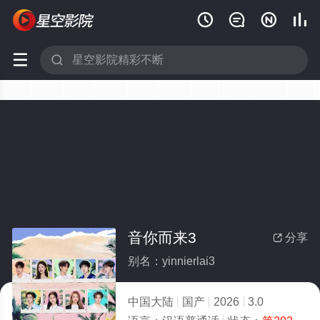






音你而来3
分享

别名：yinnierlai3
中国大陆
国产
2026
3.0