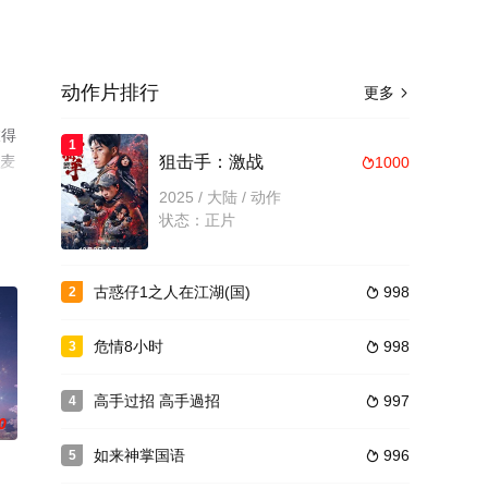
动作片排行
更多

彼得
1
·麦
狙击手：激战
1000

就上
2025 / 大陆 / 动作
状态：正片
古惑仔1之人在江湖(国)
998
2

危情8小时
998
3

高手过招 高手過招
997
4

0
如来神掌国语
996
5
