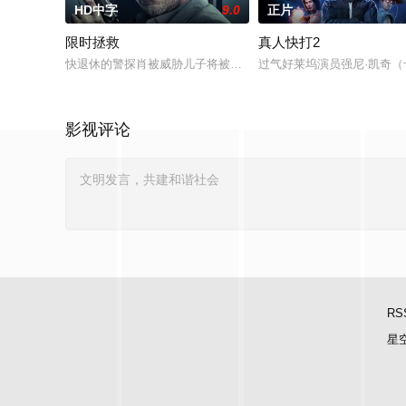
HD中字
9.0
正片
限时拯救
真人快打2
快退休的警探肖被威胁儿子将被连环杀手活埋。他必须按照匪徒
过气好莱坞演员强尼·凯奇（
影视评论
RS
星