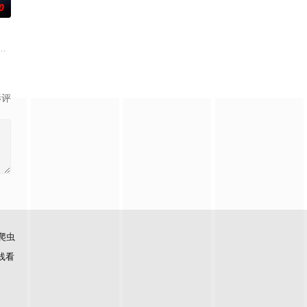
0
国义骞 饰）、麻明（宁桓宇
爆炸的二战时期炸弹，当拆弹专家前来处理时，引发了大规模疏散，
影评
爬虫
线看