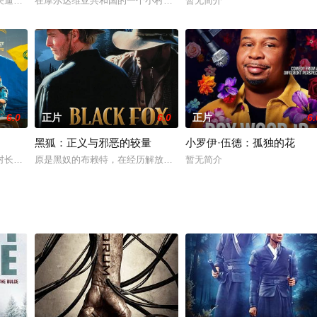
 的《明日传奇》、《闪电侠》
关逼李靖交出哪吒，哪吒自刎肉身消亡，太乙欲建庙助他重生。 燃灯道
在摩尔达维亚共和国的一个小村庄里，一位老妇人去世了，留下了儿
暂无简介
6.0
正片
6.0
正片
6.
黑狐：正义与邪恶的较量
小罗伊·伍德：孤独的花
。60年後，數位修復版正式面
村长手中夺回土地展开，村长非法占有了巴格特的土地。巴格特是个酒鬼
原是黑奴的布赖特，在经历解放黑奴的南北战争后，与原任地主亚伦
暂无简介