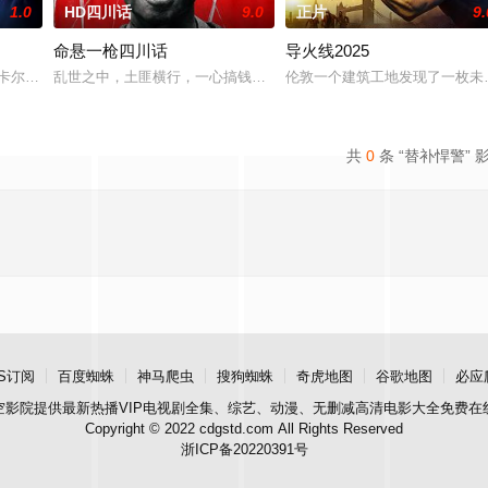
1.0
HD四川话
9.0
正片
9.
命悬一枪四川话
导火线2025
的要求快速解决三起谋杀案，才能得
卡尔·厄本 饰）被意外选中，加入一场决定地球命运的真人快打。吉
乱世之中，土匪横行，一心搞钱的痞匪彭一男（张晋饰）与兄弟雷五（
伦敦一个建筑工地发现了一枚未
共
0
条 “替补悍警” 
S订阅
百度蜘蛛
神马爬虫
搜狗蜘蛛
奇虎地图
谷歌地图
必应
空影院
提供最新热播VIP电视剧全集、综艺、动漫、无删减高清电影大全免费在
Copyright © 2022 cdgstd.com All Rights Reserved
浙ICP备20220391号