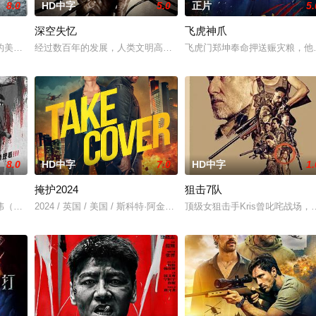
8.0
HD中字
5.0
正片
5.
深空失忆
飞虎神爪
派，姐妹反目。两大帮派话事人
的美军士兵被困在饱受战火摧残的比利时敌后，他凭借机智、训练和一台
经过数百年的发展，人类文明高度进化，他们逐渐将触角伸向宇宙深
飞虎门郑坤奉命押送赈灾粮，他
8.0
HD中字
7.0
HD中字
1.
掩护2024
狙击7队
天下风云…… 大漠镖客刀马受恩
伟（谢苗 饰）因女儿雨晴（杨恩又 饰）失踪觉醒猎杀本能。他联手寻
2024 / 英国 / 美国 / 斯科特·阿金斯,杰克·帕尔,爱丽丝·伊芙,曼德琳
顶级女狙击手Kris曾叱咤战场