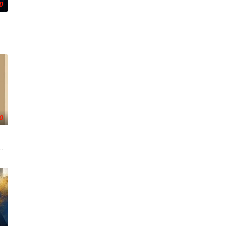
0
处。然而，随着人口激增，有限
押送回来的赈灾粮全是沙石，郑坤锒铛入狱，几经周折，郑坤查出调
0
娜·贝拉柳·伦,阿尔芭·德·托雷布鲁纳,
，如今隐姓埋名，在澳洲偏远的农场独自抚养女儿Anja。她本