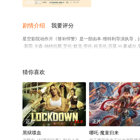
HD中字
剧情介绍
我要评分
星空影院动作片《替补悍警》是一部由本·维特利导演执导，比利·
·新田,卡森·纳特拉斯,艾伦·默克,劳伦·科克伦,莎莫·H·豪威尔
克劳德,Dan·De·Jaeger,Reena·Jolly,辻将太,T
星空影视，更多相关信息可移步至豆瓣电影、电视猫或剧情
猜你喜欢
正片
10.0
正片
黑狱喋血
哪吒·魔童归来