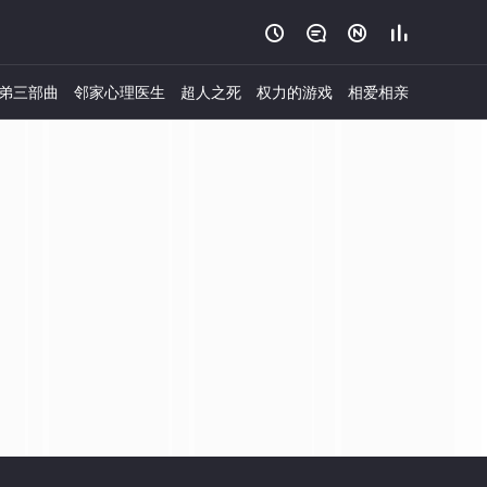




弟三部曲
邻家心理医生
超人之死
权力的游戏
相爱相亲