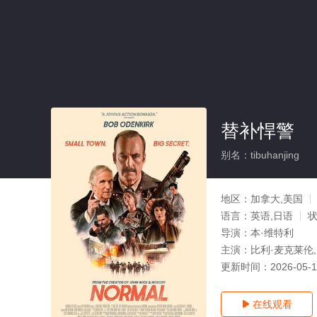
替补悍警
别名：tibuhanjing
地区：
加拿大,美国
语言：
英语,日语
导演：
本·维特利
主演：
比利·麦克莱伦,
更新时间：
2026-05-
在线观看
