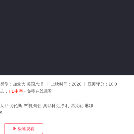
类型：
加拿大,美国,动作
上映时间：
2026
豆瓣评分：
10.0
状态：
HD中字
- 免费在线观看
大卫·劳伦斯·布朗,鲍勃·奥登科克,亨利·温克勒,琳娜
19
极速观看
