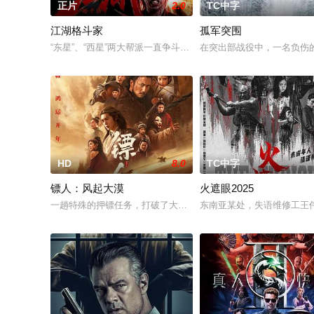
正片
2.0
TC中字
江湖格斗家
孤军突围
“东星”、“西星”两大帮派一直争斗不止，文淑和静恬误入两大帮
在突出部战役中，一名负伤
HD
8.0
TC中字
镖人：风起大漠
火遮眼2025
一趟特殊的押镖任务，打破了大漠的平静，各方入局，甚至搅动了
东南亚某处，失语维修工王