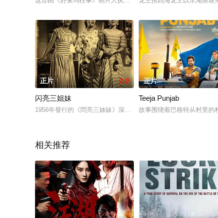
这部由《好莱坞往事》制片人执导的动作惊悚片由凯蒂·洛茨（DC
龙王携四海龙王以水淹陈塘
正片
2.0
正片
闪亮三姐妹
Teeja Punjab
1956年發行的《閃亮三姊妹》深受當時印尼和馬來亞觀眾的歡迎
故事围绕着巴格特从村里的
相关推荐