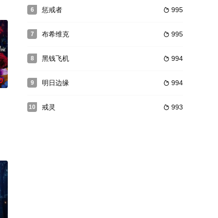
子彼得和孙女阿尼索拉。按照他
惩戒者
995
6

布希维克
995
7

黑钱飞机
994
8

0
明日边缘
994
9

戒灵
993
10

结为好友，两人同往西部大草原