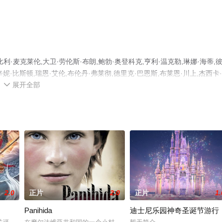
麦克莱伦,大卫·劳伦斯·布朗,鲍勃·奥登科克,亨利·温克勒,琳娜·海蒂,
,辛妮·比斯顿,瑞恩·艾伦,布伦丹·弗莱彻,德里克·巴恩斯,布莱恩·川上,杰西卡
展开全部
akahiro·等演员精彩演绎的加拿大,美国电影，手机免费观看高清未删减完整版电影大全

网等平台了解。
2.0
正片
2.0
正片
1.
Panihida
迪士尼乐园神奇圣诞节游行