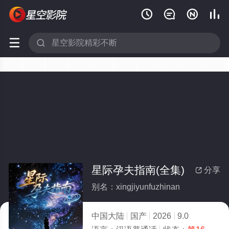






星际孕夫指南(全集)
分享

别名：xingjiyunfuzhinan
中国大陆
国产
2026
9.0