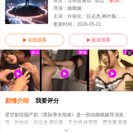
语言：
汉语普通话
状态：
第16集完结
导演：
曲晓婉
主演：
许佑伦：任运杰,蒋叶薇：王文绮,林苗苗：贾浩渊,蒋森薇：杨欣然,凯文：
第16集完结/全集
更新时间：
2026-05-21
在线观看
极速观看


剧情介绍
我要评分
星空影院国产剧《星际孕夫指南》是一部由曲晓婉导演执
导，许佑伦：任运杰,蒋叶薇：王文绮,林苗苗：贾浩渊,蒋森
薇：杨欣然,凯文：龚五岳,黛云：赵多娜,马克：金禹伯等演
