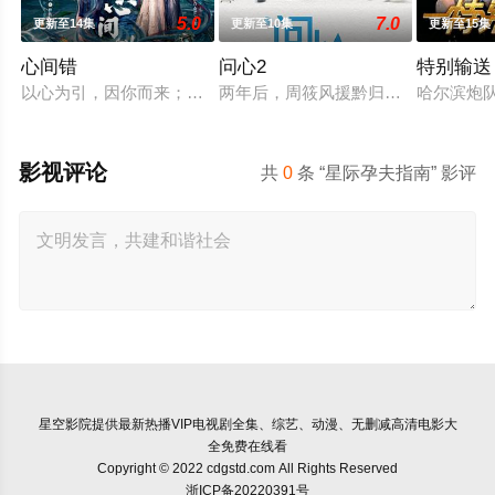
5.0
7.0
更新至14集
更新至10集
更新至15集
心间错
问心2
特别输送
以心为引，因你而来；爱恨起落，皆由心生。一段人妖牵绊，百
两年后，周筱风援黔归来与林逸、方
哈尔滨炮
影视评论
共
0
条 “星际孕夫指南” 影评
星空影院
提供最新热播VIP电视剧全集、综艺、动漫、无删减高清电影大
全免费在线看
Copyright © 2022 cdgstd.com All Rights Reserved
浙ICP备20220391号