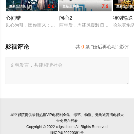
5.0
7.0
更新至14集
更新至10集
更新至15集
心间错
问心2
特别输送
以心为引，因你而来；爱恨起落，皆由心生。一段人妖牵绊，百
两年后，周筱风援黔归来与林逸、方
哈尔滨炮
影视评论
共
0
条 “婚后再心动” 影评
星空影院
提供最新热播VIP电视剧全集、综艺、动漫、无删减高清电影大
全免费在线看
Copyright © 2022 cdgstd.com All Rights Reserved
浙ICP备20220391号