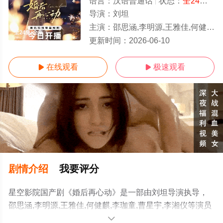
语言：
汉语普通话
状态：
全24集
- 
导演：
刘坦
主演：
邵思涵,李明源,王雅佳,何健麒,李珈童,曹星宇,李湘仪
全24集/全集
更新时间：
2026-06-10
在线观看
极速观看


剧情介绍
我要评分
星空影院国产剧《婚后再心动》是一部由刘坦导演执导，
邵思涵,李明源,王雅佳,何健麒,李珈童,曹星宇,李湘仪等演员
精彩演绎的中国大陆电视剧，大结局剧情已揭晓（全24
