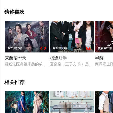
集），手机免费观看高清未删减完整版电视剧全集就上星
空影视，更多相关信息可移步至豆瓣电视剧、电视猫或剧
猜你喜欢
情网等平台了解。
4.0
6.0
第25集完结
第37集完结
更新至23集
宋慈昭华录
棋逢对手
半醒
讲述法医鼻祖宋慈的成长传奇。
夏朵朵（王子文 饰）是群星超市的
商界霸主
相关推荐