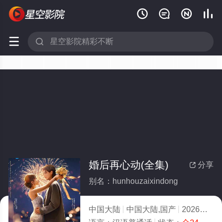






婚后再心动(全集)
分享

别名：hunhouzaixindong
中国大陆
中国大陆,国产
2026
3.0