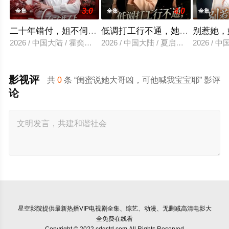
3.0
4.0
全集
全集
全集
二十年错付，姐不伺候了！
低调打工行不通，她反手掌局
别惹她，
2026 / 中国大陆 / 霍奕燃＆王斌
2026 / 中国大陆 / 夏启恒＆吴炫汶
2026 /
影视评
共
0
条 “闺蜜说她大哥凶，可他喊我宝宝耶” 影评
论
星空影院
提供最新热播VIP电视剧全集、综艺、动漫、无删减高清电影大
全免费在线看
Copyright © 2022 cdgstd.com All Rights Reserved