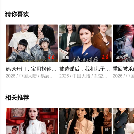
减完整版电视剧全集就上星空影视，更多相关信息可移步
至豆瓣电视剧、电视猫或剧情网等平台了解。
猜你喜欢
4.0
2.0
全集
全集
全集
妈咪开门，宝贝拐你回家
被造谣后，我和儿子颠覆全场
重回被杀
2026 / 中国大陆 / 易辰铭&吴安琪
2026 / 中国大陆 / 孔莹莹&史永清
2026 /
相关推荐