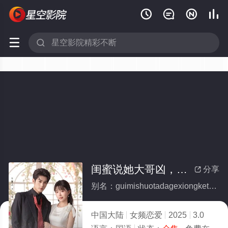






闺蜜说她大哥凶，可他喊我宝宝耶(全集)
分享

别名：guimishuotadagexiongketahanwobaobaoye
中国大陆
女频恋爱
2025
3.0