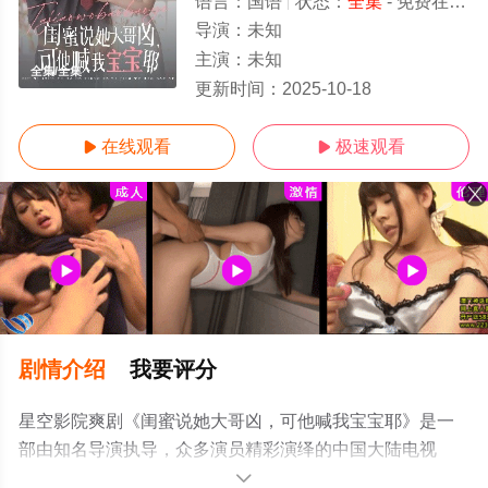
语言：
国语
状态：
全集
- 免费在线观看
导演：
未知
主演：
未知
全集/全集
更新时间：
2025-10-18
在线观看
极速观看


剧情介绍
我要评分
星空影院爽剧《闺蜜说她大哥凶，可他喊我宝宝耶》是一
部由知名导演执导，众多演员精彩演绎的中国大陆电视
剧，大结局剧情已揭晓（全集），手机免费观看高清未删
