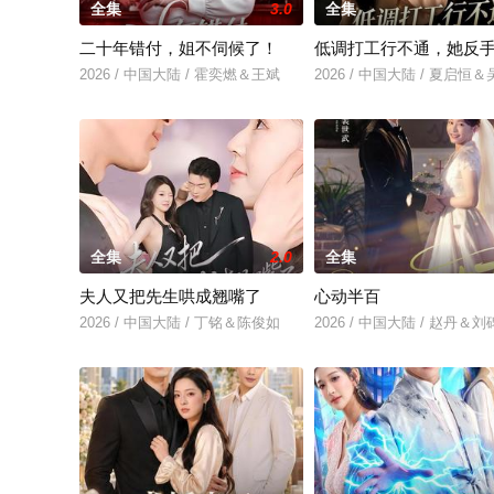
全集
3.0
全集
二十年错付，姐不伺候了！
低调打工行不通，她反
2026 / 中国大陆 / 霍奕燃＆王斌
2026 / 中国大陆 / 夏启恒
全集
2.0
全集
夫人又把先生哄成翘嘴了
心动半百
2026 / 中国大陆 / 丁铭＆陈俊如
2026 / 中国大陆 / 赵丹＆