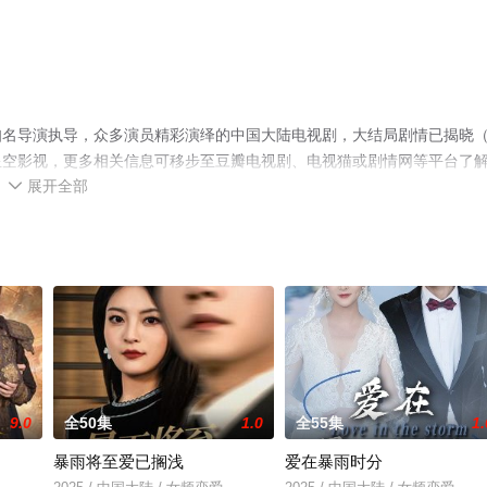
知名导演执导，众多演员精彩演绎的中国大陆电视剧，大结局剧情已揭晓
星空影视，更多相关信息可移步至豆瓣电视剧、电视猫或剧情网等平台了
展开全部

9.0
全50集
1.0
全55集
1.
暴雨将至爱已搁浅
爱在暴雨时分