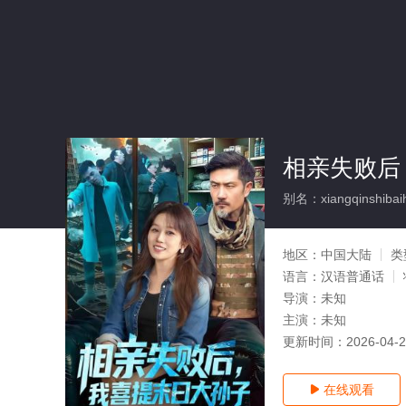
相亲失败后
别名：xiangqinshibaih
地区：
中国大陆
类
语言：
汉语普通话
导演：
未知
主演：
未知
更新时间：
2026-04-
在线观看
