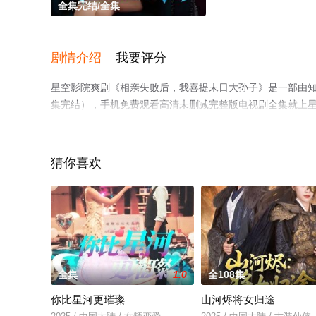
全集完结/全集
剧情介绍
我要评分
星空影院爽剧《相亲失败后，我喜提末日大孙子》是一部由
集完结），手机免费观看高清未删减完整版电视剧全集就上
猜你喜欢
全集
1.0
全108集
你比星河更璀璨
山河烬将女归途