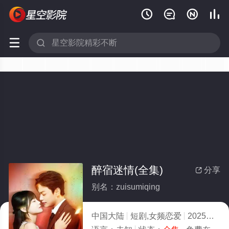






醉宿迷情(全集)
分享

别名：zuisumiqing
中国大陆
短剧,女频恋爱
2025
2.0