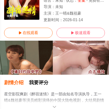
语言：
未知
状态：
全集
- 免费在线观看
导演：
未知
主演：
王一晴&魏祖豪
全集/全集
更新时间：
2026-01-14
在线观看
极速观看


剧情介绍
我要评分
星空影院爽剧《醉宿迷情》是一部由知名导演执导，王一
晴&魏祖豪等演员精彩演绎的中国大陆电视剧，大结局剧情
已揭晓（全集），手机免费观看高清未删减完整版电视剧
