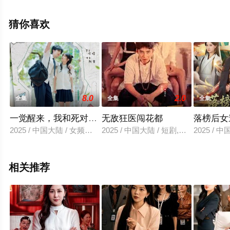
全集就上星空影视，更多相关信息可移步至豆瓣电视剧、
电视猫或剧情网等平台了解。
猜你喜欢
8.0
2.0
全集
全集
全集
一觉醒来，我和死对头结婚
无敌狂医闯花都
落榜后女
2025 / 中国大陆 / 女频恋爱
2025 / 中国大陆 / 短剧,擦边短
2025 / 
相关推荐