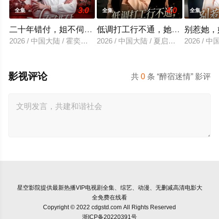
3.0
4.0
全集
全集
全集
二十年错付，姐不伺候了！
低调打工行不通，她反手掌局
别惹她，
2026 / 中国大陆 / 霍奕燃＆王斌
2026 / 中国大陆 / 夏启恒＆吴炫汶
2026 /
影视评论
共
0
条 “醉宿迷情” 影评
星空影院
提供最新热播VIP电视剧全集、综艺、动漫、无删减高清电影大
全免费在线看
Copyright © 2022 cdgstd.com All Rights Reserved
浙ICP备20220391号