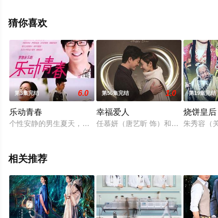
等演员精彩演绎的中国大陆电视剧，大结局剧情已揭晓（1-
36全集），手机免费观看高清未删减完整版电视剧全集就
猜你喜欢
上星空影视，更多相关信息可移步至豆瓣电视剧、电视猫
或剧情网等平台了解。
6.0
1.0
第3集完结
第55集完结
第19集完结
乐动青春
幸福爱人
烧饼皇后
个性安静的男生夏天，是一个乐团的键盘手，他一直喜欢乐团的
任慕妍（唐艺昕 饰）和张瀚宇（陈晓
朱秀容（
相关推荐