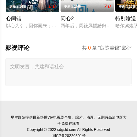
5.0
7.0
更新至14集
更新至10集
更新至15集
心间错
问心2
特别输送
以心为引，因你而来；爱恨起落，皆由心生。一段人妖牵绊，百
两年后，周筱风援黔归来与林逸、方
哈尔滨炮
影视评论
共
0
条 “良陈美锦” 影评
星空影院
提供最新热播VIP电视剧全集、综艺、动漫、无删减高清电影大
全免费在线看
Copyright © 2022 cdgstd.com All Rights Reserved
浙ICP备20220391号