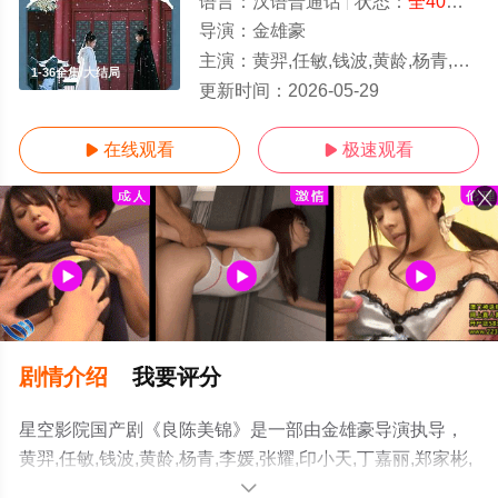
语言：
汉语普通话
状态：
全40集+番外
导演：
金雄豪
主演：
黄羿,任敏,钱波,黄龄,杨青,李媛,张耀,印小天,丁嘉丽,郑家彬,王思
1-36全集/大结局
更新时间：
2026-05-29
在线观看
极速观看


剧情介绍
我要评分
星空影院国产剧《良陈美锦》是一部由金雄豪导演执导，
黄羿,任敏,钱波,黄龄,杨青,李媛,张耀,印小天,丁嘉丽,郑家彬,
王思懿,吴刚,杨童舒,李菲儿,黄日莹,杨昆,董思成,左叶,此沙
