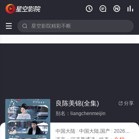






良陈美锦(全集)
分享

别名：liangchenmeijin
中国大陆
中国大陆,国产
2026
8.0